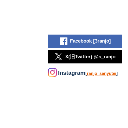
Facebook [3ranjo]
X(旧Twitter) @s_ranjo
Instagram
[
ranjo_sanyutei
]