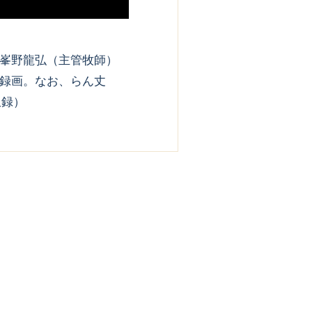
峯野龍弘（主管牧師）
録画。なお、らん丈
収録）