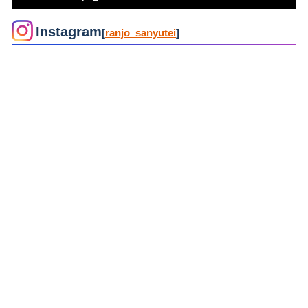
Instagram
[
ranjo_sanyutei
]