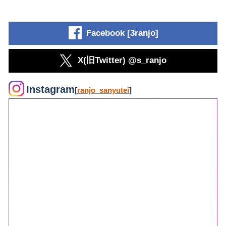
Facebook [3ranjo]
X(旧Twitter) @s_ranjo
Instagram
[
ranjo_sanyutei
]