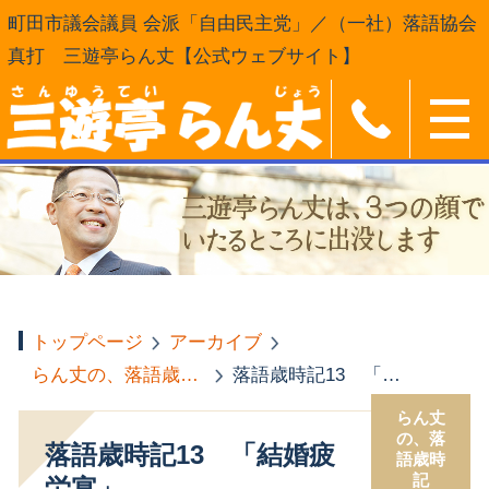
町田市議会議員 会派「自由民主党」／（一社）落語協会
真打 三遊亭らん丈【公式ウェブサイト】
トップページ
アーカイブ
らん丈の、落語歳時記
落語歳時記13 「結婚疲労宴」
らん丈
の、落
落語歳時記13 「結婚疲
語歳時
記
労宴」