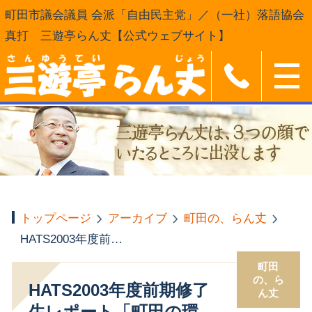
町田市議会議員 会派「自由民主党」／（一社）落語協会
真打 三遊亭らん丈【公式ウェブサイト】
トップページ
アーカイブ
町田の、らん丈
HATS2003年度前期修了生レポート「町田の環境・参加体験講座」 「生まれ育った町田の環境への私感」
町田
の、ら
HATS2003年度前期修了
ん丈
生レポート「町田の環