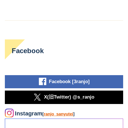
Facebook
Facebook [3ranjo]
X(旧Twitter) @s_ranjo
Instagram
[
ranjo_sanyutei
]