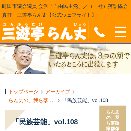
町田市議会議員 会派「自由民主党」／（一社）落語協会
真打 三遊亭らん丈【公式ウェブサイト】
トップページ
アーカイブ
らん丈の、我ら落語家群像
「民族芸能」vol.108
らん丈
の、我
「民族芸能」vol.108
ら落語
家群像