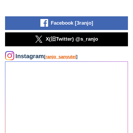
Facebook [3ranjo]
X(旧Twitter) @s_ranjo
Instagram
[
ranjo_sanyutei
]