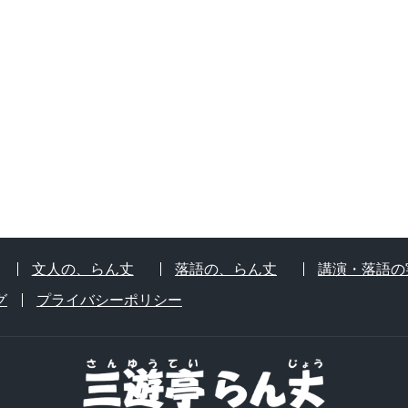
文人の、らん丈
落語の、らん丈
講演・落語の
グ
プライバシーポリシー