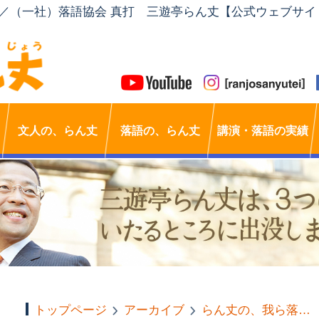
」／（一社）落語協会 真打 三遊亭らん丈【公式ウェブサイ
文人の、らん丈
落語の、らん丈
講演・落語の実績
トップページ
アーカイブ
らん丈の、我ら落語家群像