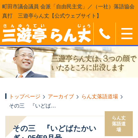
町田市議会議員 会派「自由民主党」／（一社）落語協会
真打 三遊亭らん丈【公式ウェブサイト】
トップページ
アーカイブ
らん丈落語道場
その三 『いどばたかいぎ』05年9月号
らん丈
落語道
その三 『いどばたかい
場
ぎ』05年9月号