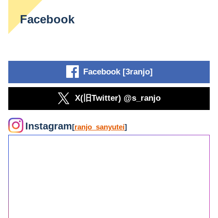
Facebook
Facebook [3ranjo]
X(旧Twitter) @s_ranjo
Instagram
[
ranjo_sanyutei
]