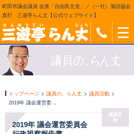
町田市議会議員 会派「自由民主党」／（一社）落語協会
真打 三遊亭らん丈【公式ウェブサイト】
トップページ
議員の、らん丈
議員活動
2019年 議会運営委員会 行政視察報告書
議員活
動
2019年 議会運営委員会
行政視察報告書