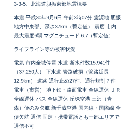
3-3-5、北海道胆振東部地震概要
本震 平成30年9月6日 午前3時07分 震源地 胆振
地方中東部、深さ37km（暫定値） 震度 市内
最大震度6弱 マグニチュード 6.7（暫定値）
ライフライン等の被害状況
電気 市内全域停電 水道 断水件数15,941件
（37,250人） 下水道 管路破損（管路延長
12.9km） 道路 通行止め27件、通行規制７件
電車（市営） 地下鉄・路面電車 全線運休 ＪＲ
全線運休 バス 全線運休 丘珠空港 三沢（青
森）便のみ欠航 新千歳空港 国内線・国際線 全
便欠航 通信 固定・携帯電話とも一部エリアで
通信不可