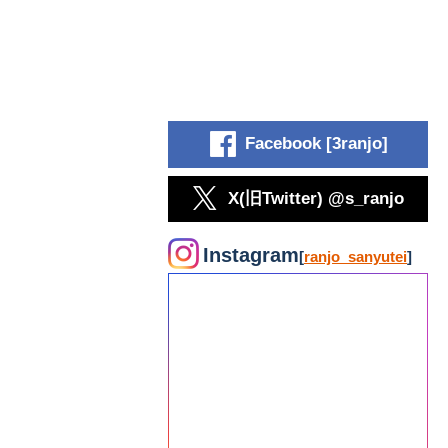
Facebook [3ranjo]
X(旧Twitter) @s_ranjo
Instagram
[
ranjo_sanyutei
]