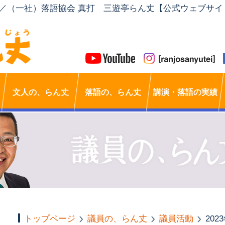
」／（一社）落語協会 真打 三遊亭らん丈【公式ウェブサイ
文人の、らん丈
落語の、らん丈
講演・落語の実績
トップページ
議員の、らん丈
議員活動