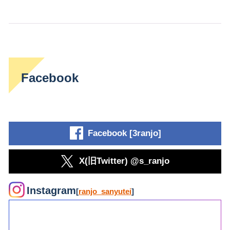
Facebook
Facebook [3ranjo]
X(旧Twitter) @s_ranjo
Instagram
[
ranjo_sanyutei
]