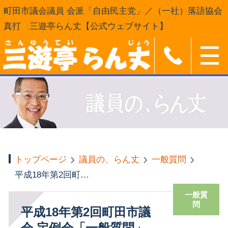
町田市議会議員 会派「自由民主党」／（一社）落語協会
真打 三遊亭らん丈【公式ウェブサイト】
トップページ
議員の、らん丈
一般質問
平成18年第2回町田市議会 定例会「一般質問」
一般質
問
平成18年第2回町田市議
会 定例会「一般質問」