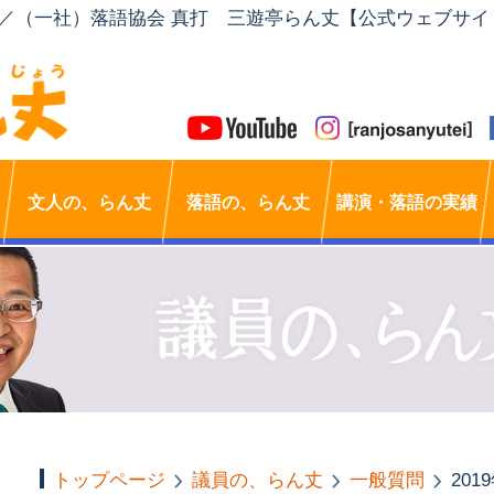
」／（一社）落語協会 真打 三遊亭らん丈【公式ウェブサイ
文人の、らん丈
落語の、らん丈
講演・落語の実績
トップページ
議員の、らん丈
一般質問