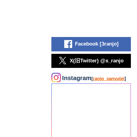
Facebook [3ranjo]
X(旧Twitter) @s_ranjo
Instagram
[
ranjo_sanyutei
]