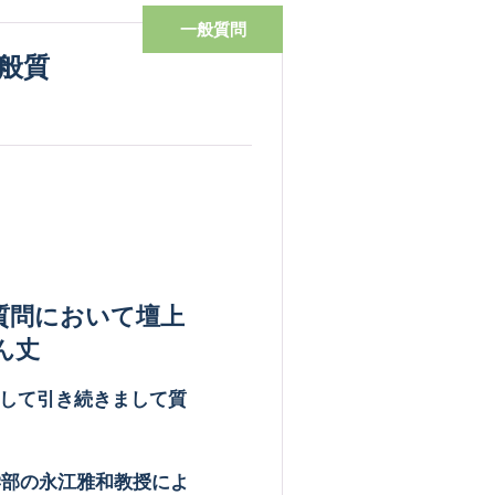
一般質問
質問において壇上
ん丈
して引き続きまして質
学部の永江雅和教授によ