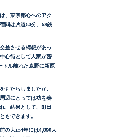
は、東京都心へのアク
宿間は片道
54
分、
58
銭
交差させる構想があっ
中心街として人家が密
ートル離れた森野に新原
をもたらしましたが、
周辺にとっては功を奏
れ、結果として、町田
ともできます。
前の大正
4
年には
4,890
人