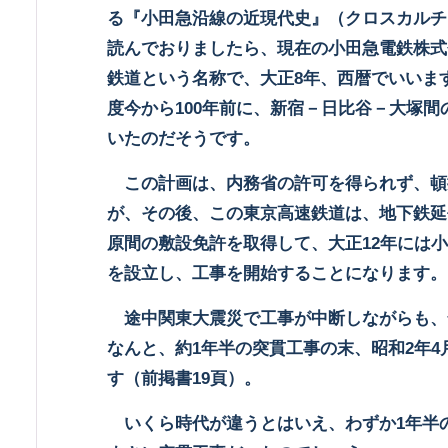
る『小田急沿線の近現代史』（クロスカルチ
読んでおりましたら、現在の小田急電鉄株式
鉄道という名称で、大正8年、西暦でいいます
度今から100年前に、新宿－日比谷－大塚間
いたのだそうです。
この計画は、内務省の許可を得られず、頓
が、その後、この東京高速鉄道は、地下鉄延
原間の敷設免許を取得して、大正
12
年には小
を設立し、工事を開始することになります。
途中関東大震災で工事が中断しながらも、全
なんと、約1年半の突貫工事の末、昭和2年4
す（前掲書19頁）。
いくら時代が違うとはいえ、わずか
1
年半