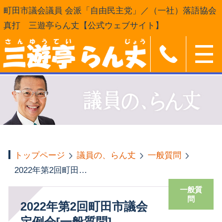
町田市議会議員 会派「自由民主党」／（一社）落語協会
真打 三遊亭らん丈【公式ウェブサイト】
トップページ
議員の、らん丈
一般質問
2022年第2回町田市議会 定例会[一般質問]
一般質
問
2022年第2回町田市議会
定例会[一般質問]