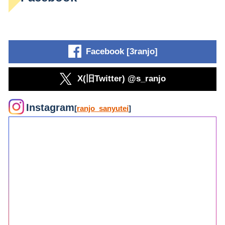
Facebook [3ranjo]
X(旧Twitter) @s_ranjo
Instagram
[
ranjo_sanyutei
]