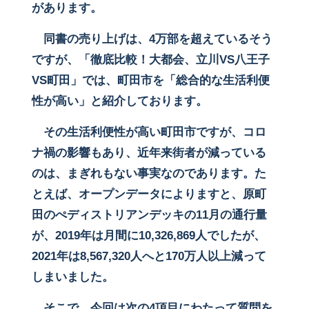
があります。
同書の売り上げは、
4
万部を超えているそう
ですが、「徹底比較！大都会、立川
VS
八王子
VS
町田」では、町田市を「総合的な生活利便
性が高い」と紹介しております。
その生活利便性が高い町田市ですが、コロ
ナ禍の影響もあり、近年来街者が減っている
のは、まぎれもない事実なのであります。た
とえば、オープンデータによりますと、原町
田のぺディストリアンデッキの
11
月の通行量
が、
2019
年は月間に
10,326,869
人でしたが、
2021
年は
8,567,320
人へと
170
万人以上減って
しまいました。
そこで、今回は次の
4
項目にわたって質問を