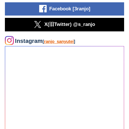
Facebook [3ranjo]
X(旧Twitter) @s_ranjo
Instagram
[
ranjo_sanyutei
]