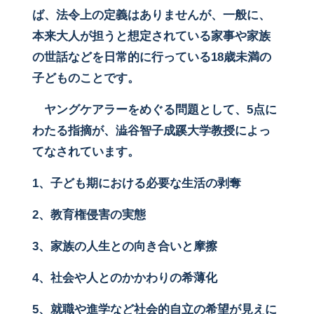
ば、法令上の定義はありませんが、一般に、
本来大人が担うと想定されている家事や家族
の世話などを日常的に行っている18歳未満の
子どものことです。
ヤングケアラーをめぐる問題として、5点に
わたる指摘が、澁谷智子成蹊大学教授によっ
てなされています。
1
、子ども期における必要な生活の剥奪
2
、教育権侵害の実態
3
、家族の人生との向き合いと摩擦
4
、社会や人とのかかわりの希薄化
5
、就職や進学など社会的自立の希望が見えに