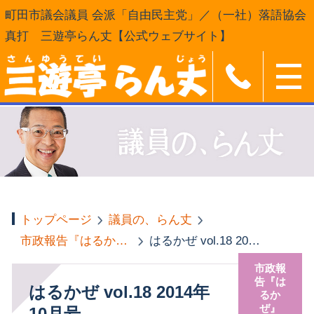
町田市議会議員 会派「自由民主党」／（一社）落語協会
真打 三遊亭らん丈【公式ウェブサイト】
トップページ
議員の、らん丈
市政報告『はるかぜ』
はるかぜ vol.18 2014年10月号
市政報
告『は
はるかぜ vol.18 2014年
るか
ぜ』
10月号