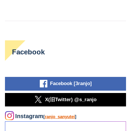
Facebook
Facebook [3ranjo]
X(旧Twitter) @s_ranjo
Instagram
[
ranjo_sanyutei
]