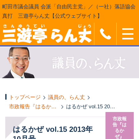
町田市議会議員 会派「自由民主党」／（一社）落語協会
真打 三遊亭らん丈【公式ウェブサイト】
トップページ
議員の、らん丈
市政報告『はるかぜ』
はるかぜ vol.15 2013年10月号
市政報
告『は
はるかぜ vol.15 2013年
るか
ぜ』
10月号