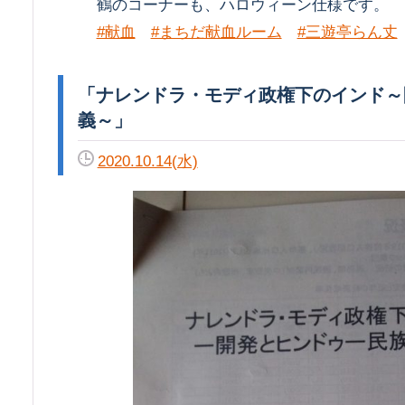
鶴のコーナーも、ハロウィーン仕様です。
#献血
#まちだ献血ルーム
#三遊亭らん丈
「ナレンドラ・モディ政権下のインド～開発とヒンドゥー民族主
義～」
2020.10.14(水)