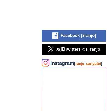
Facebook [3ranjo]
X(旧Twitter) @s_ranjo
Instagram
[
ranjo_sanyutei
]