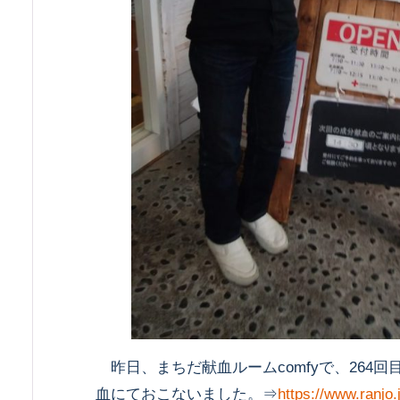
昨日、まちだ献血ルームcomfyで、264
血にておこないました。⇒
https://www.ranjo.j