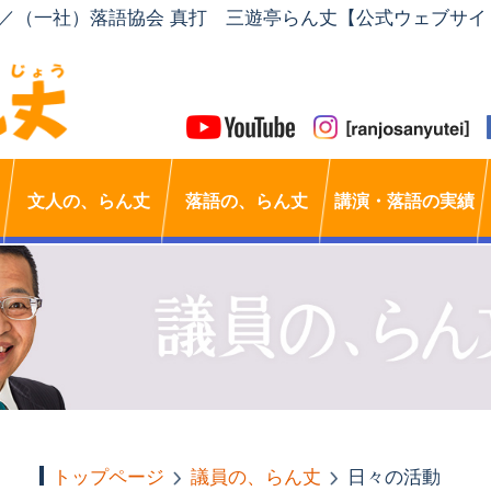
」／（一社）落語協会 真打 三遊亭らん丈【公式ウェブサイ
文人の、らん丈
落語の、らん丈
講演・落語の実績
トップページ
議員の、らん丈
日々の活動