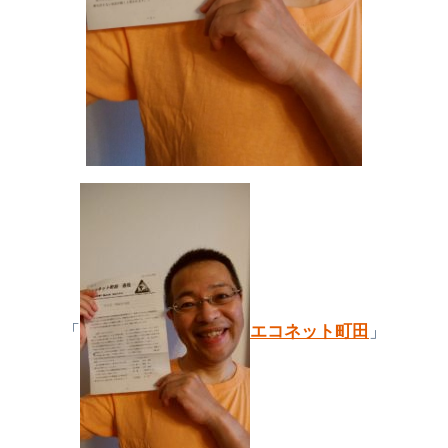
「
エコネット町田
」