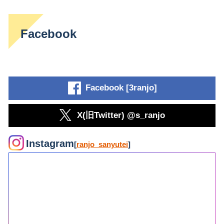
Facebook
Facebook [3ranjo]
X(旧Twitter) @s_ranjo
Instagram
[
ranjo_sanyutei
]