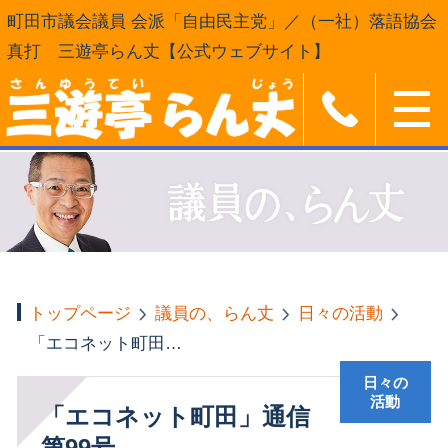
町田市議会議員 会派「自由民主党」／（一社）落語協会
真打 三遊亭らん丈【公式ウェブサイト】
トップページ
議員の、らん丈
日々の活動
「エコネット町田」通信第99号
日々の
活動
「エコネット町田」通信
第99号