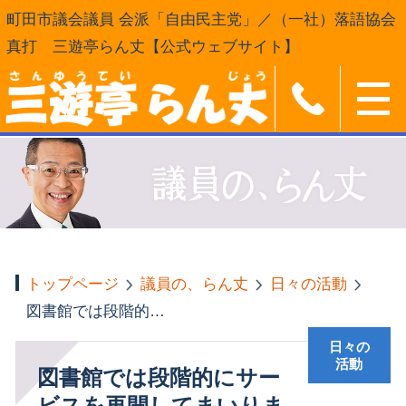
町田市議会議員 会派「自由民主党」／（一社）落語協会
真打 三遊亭らん丈【公式ウェブサイト】
トップページ
議員の、らん丈
日々の活動
図書館では段階的にサービスを再開してまいります
日々の
活動
図書館では段階的にサー
ビスを再開してまいりま