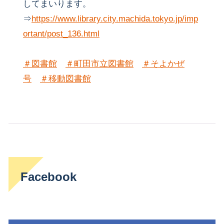
してまいります。
⇒
https://www.library.city.machida.tokyo.jp/imp
ortant/post_136.html
＃図書館
＃町田市立図書館
＃そよかぜ
号
＃移動図書館
Facebook