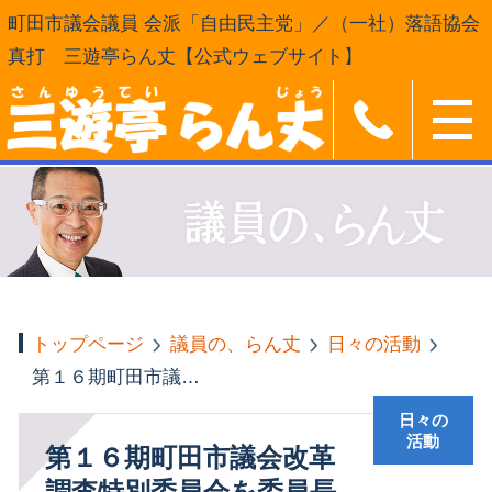
町田市議会議員 会派「自由民主党」／（一社）落語協会
真打 三遊亭らん丈【公式ウェブサイト】
トップページ
議員の、らん丈
日々の活動
第１６期町田市議会改革調査特別委員会を委員長として開催
日々の
活動
第１６期町田市議会改革
調査特別委員会を委員長