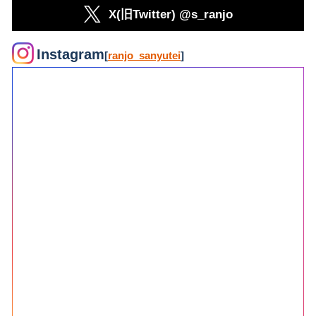
X(旧Twitter) @s_ranjo
Instagram
[
ranjo_sanyutei
]