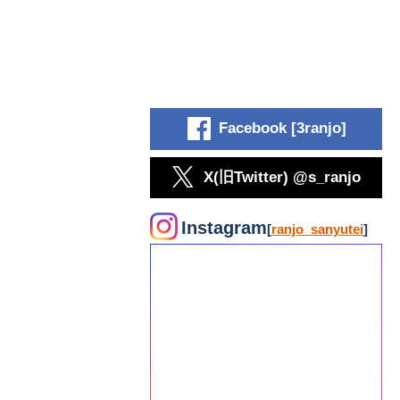
Facebook [3ranjo]
X(旧Twitter) @s_ranjo
Instagram
[
ranjo_sanyutei
]