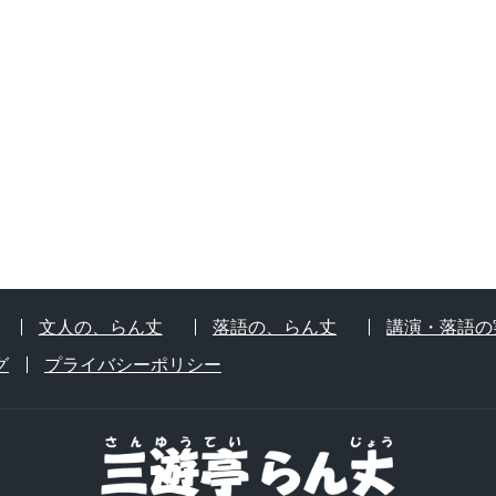
文人の、らん丈
落語の、らん丈
講演・落語の
グ
プライバシーポリシー