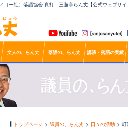
」／（一社）落語協会 真打 三遊亭らん丈【公式ウェブサイ
文人の、らん丈
落語の、らん丈
講演・落語の実績
トップページ
議員の、らん丈
日々の活動