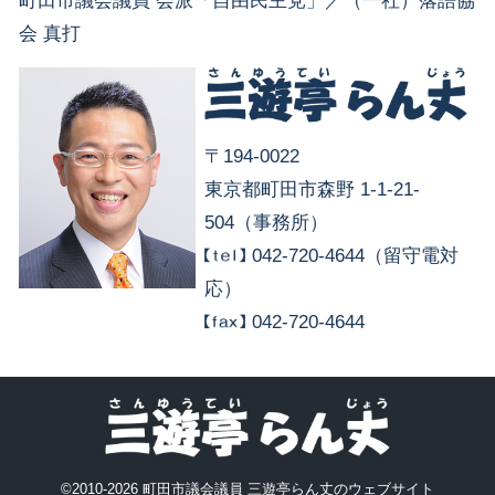
町田市議会議員 会派「自由民主党」／（一社）落語協
会 真打
〒194-0022
東京都町田市森野 1-1-21-
504（事務所）
042-720-4644（留守電対
応）
042-720-4644
©2010-2026 町田市議会議員 三遊亭らん丈のウェブサイト