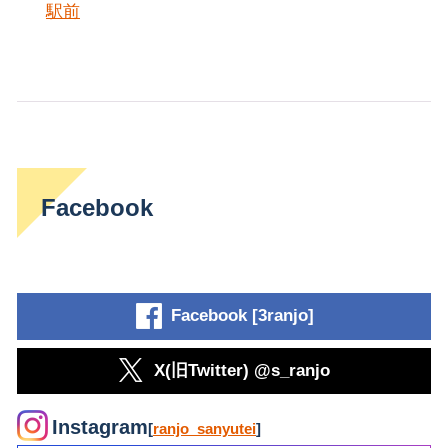
駅前
Facebook
Facebook [3ranjo]
X(旧Twitter) @s_ranjo
Instagram
[
ranjo_sanyutei
]