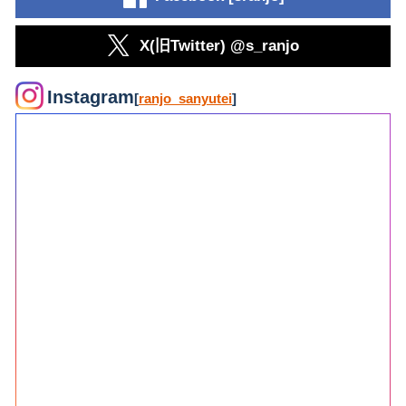
X(旧Twitter) @s_ranjo
Instagram
[
ranjo_sanyutei
]