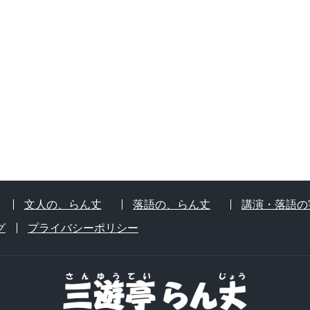
文人の、らん丈
落語の、らん丈
講演・落語の
グ
プライバシーポリシー