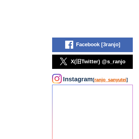
Facebook [3ranjo]
X(旧Twitter) @s_ranjo
Instagram
[
ranjo_sanyutei
]