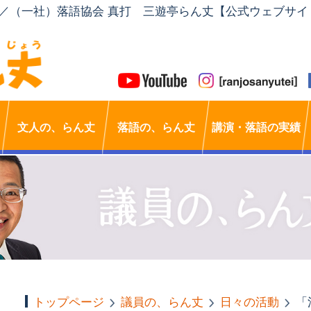
」／（一社）落語協会 真打 三遊亭らん丈【公式ウェブサイ
文人の、らん丈
落語の、らん丈
講演・落語の実績
トップページ
議員の、らん丈
日々の活動