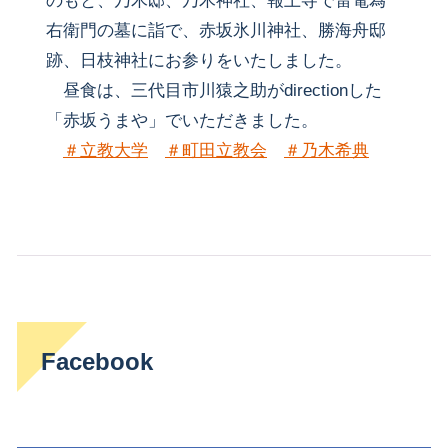
のもと、乃木邸、乃木神社、報土寺で雷電為
右衛門の墓に詣で、赤坂氷川神社、勝海舟邸
跡、日枝神社にお参りをいたしました。
昼食は、三代目市川猿之助がdirectionした
「赤坂うまや」でいただきました。
＃
立教大学
＃
町田立教会
＃
乃木希典
Facebook