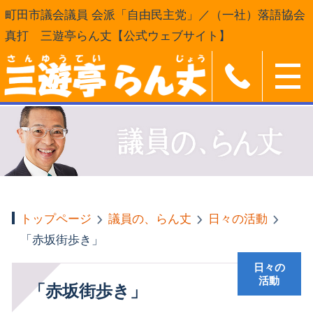
町田市議会議員 会派「自由民主党」／（一社）落語協会
真打 三遊亭らん丈【公式ウェブサイト】
トップページ
議員の、らん丈
日々の活動
「赤坂街歩き」
日々の
活動
「赤坂街歩き」