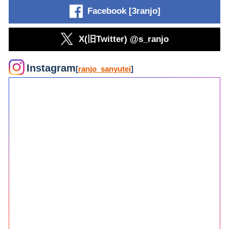
Facebook [3ranjo]
X(旧Twitter) @s_ranjo
Instagram
[
ranjo_sanyutei
]