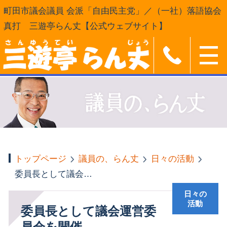
町田市議会議員 会派「自由民主党」／（一社）落語協会
真打 三遊亭らん丈【公式ウェブサイト】
トップページ
議員の、らん丈
日々の活動
委員長として議会運営委員会を開催
日々の
活動
委員長として議会運営委
員会を開催