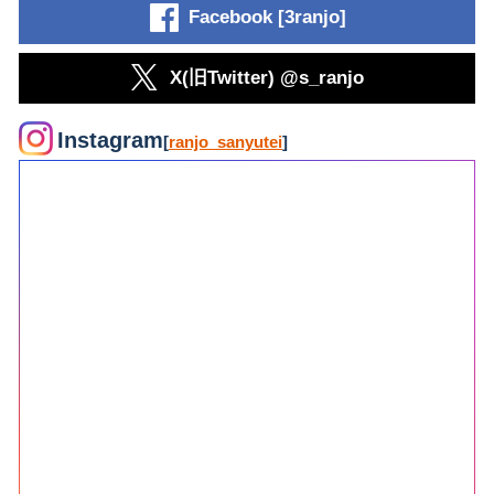
Facebook [3ranjo]
X(旧Twitter) @s_ranjo
Instagram
[
ranjo_sanyutei
]