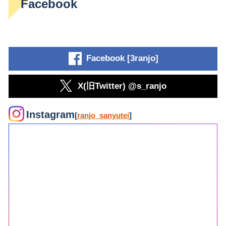
Facebook
Facebook [3ranjo]
X(旧Twitter) @s_ranjo
Instagram
[
ranjo_sanyutei
]