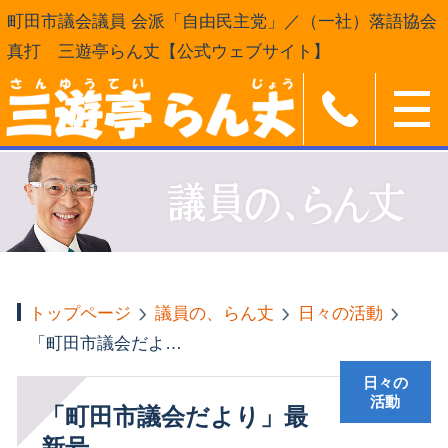
町田市議会議員 会派「自由民主党」／（一社）落語協会
真打 三遊亭らん丈【公式ウェブサイト】
トップページ
議員の、らん丈
日々の活動
「町田市議会だより」最新号
日々の
活動
「町田市議会だより」最
新号