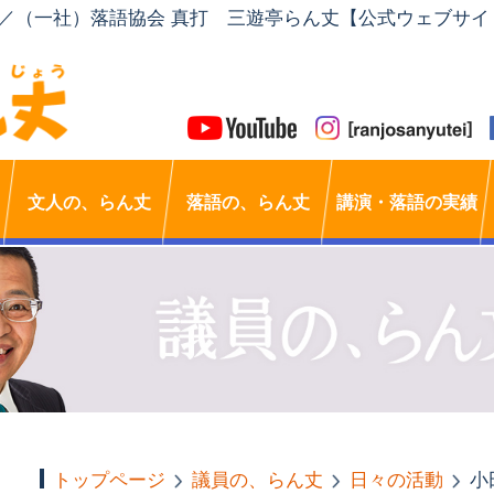
」／（一社）落語協会 真打 三遊亭らん丈【公式ウェブサイ
文人の、らん丈
落語の、らん丈
講演・落語の実績
トップページ
議員の、らん丈
日々の活動