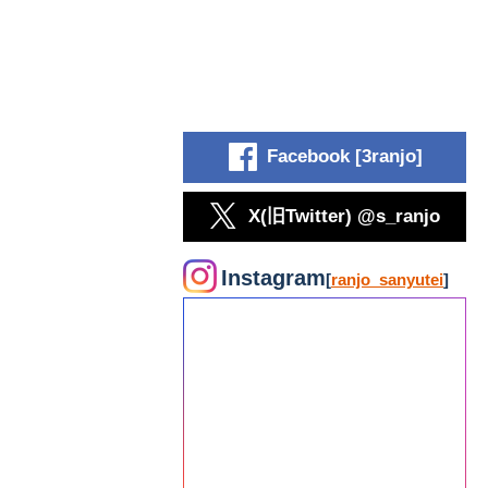
Facebook [3ranjo]
X(旧Twitter) @s_ranjo
Instagram
[
ranjo_sanyutei
]