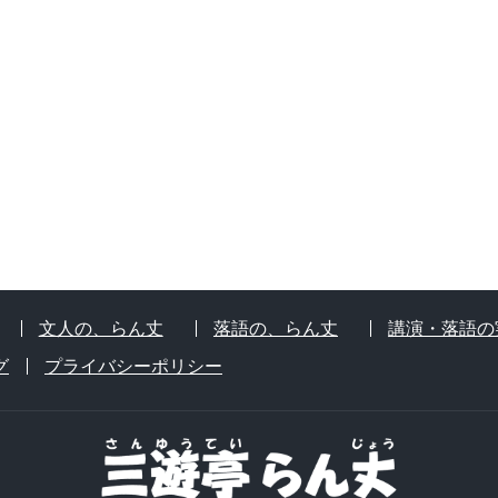
文人の、らん丈
落語の、らん丈
講演・落語の
グ
プライバシーポリシー