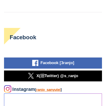
Facebook
Facebook [3ranjo]
X(旧Twitter) @s_ranjo
Instagram
[
ranjo_sanyutei
]