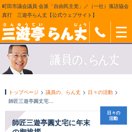
町田市議会議員 会派「自由民主党」／（一社）落語協会
真打 三遊亭らん丈【公式ウェブサイト】
トップページ
議員の、らん丈
日々の活動
師匠三遊亭圓丈宅に年末の御挨拶
日々の
活動
師匠三遊亭圓丈宅に年末
の御挨拶