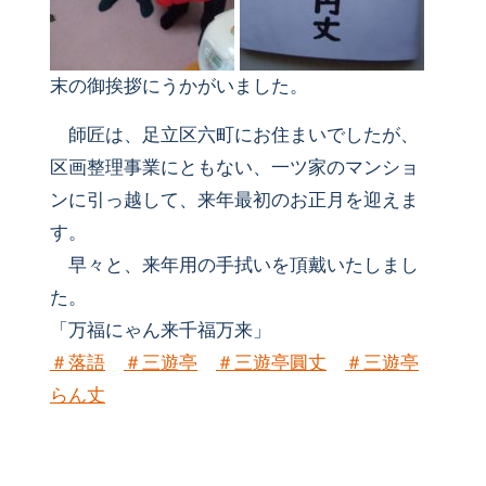
末の御挨拶にうかがいました。
師匠は、足立区六町にお住まいでしたが、
区画整理事業にともない、一ツ家のマンショ
ンに引っ越して、来年最初のお正月を迎えま
す。
早々と、来年用の手拭いを頂戴いたしまし
た。
「万福にゃん来千福万来」
＃
落語
＃
三遊亭
＃
三遊亭圓丈
＃
三遊亭
らん丈