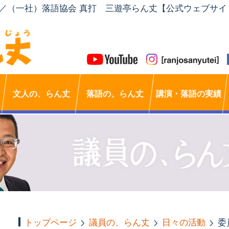
」／（一社）落語協会 真打 三遊亭らん丈【公式ウェブサイ
文人の、らん丈
落語の、らん丈
講演・落語の実績
トップページ
議員の、らん丈
日々の活動