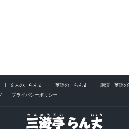
文人の、らん丈
落語の、らん丈
講演・落語の
グ
プライバシーポリシー