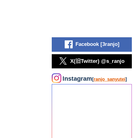
Facebook [3ranjo]
X(旧Twitter) @s_ranjo
Instagram
[
ranjo_sanyutei
]