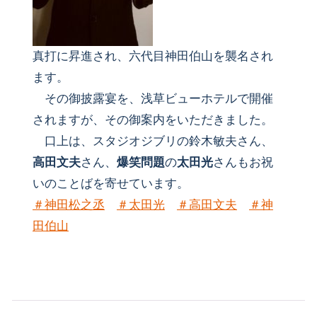
真打に昇進され、六代目神田伯山を襲名され
ます。
その御披露宴を、浅草ビューホテルで開催
されますが、その御案内をいただきました。
口上は、スタジオジブリの鈴木敏夫さん、
高田文夫
さん、
爆笑問題
の
太田光
さんもお祝
いのことばを寄せています。
＃
神田松之丞
＃
太田光
＃
高田文夫
＃
神
田伯山