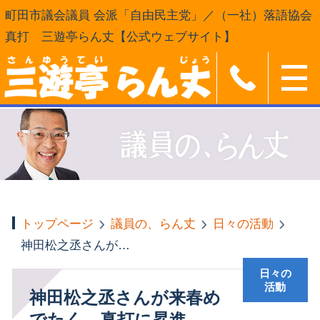
町田市議会議員 会派「自由民主党」／（一社）落語協会
真打 三遊亭らん丈【公式ウェブサイト】
トップページ
議員の、らん丈
日々の活動
神田松之丞さんが来春めでたく、真打に昇進
日々の
活動
神田松之丞さんが来春め
でたく、真打に昇進