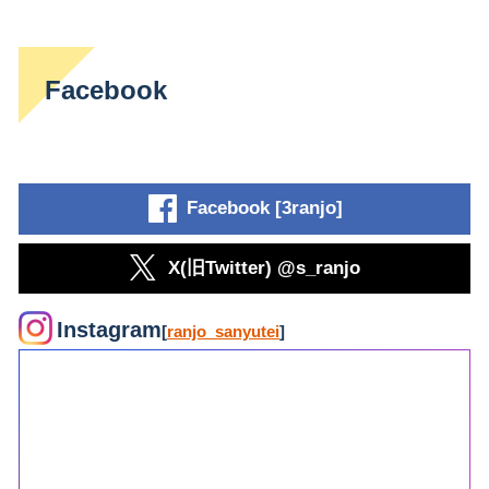
Facebook
Facebook [3ranjo]
X(旧Twitter) @s_ranjo
Instagram
[
ranjo_sanyutei
]