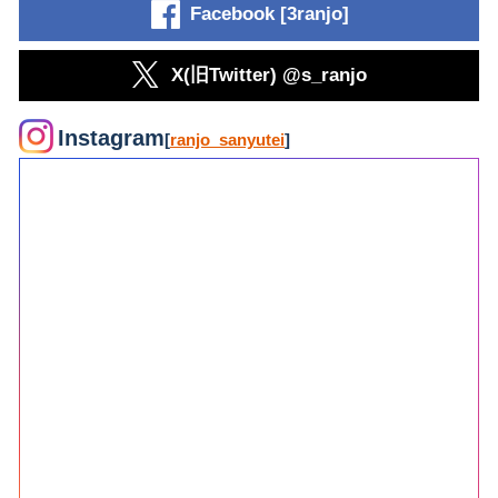
Facebook [3ranjo]
X(旧Twitter) @s_ranjo
Instagram
[
ranjo_sanyutei
]