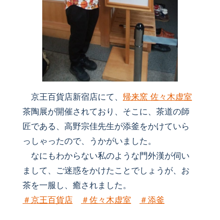
京王百貨店新宿店にて、
帰来窯 佐々木虚室
茶陶展が開催されており、そこに、茶道の師
匠である、高野宗佳先生が添釜をかけていら
っしゃったので、うかがいました。
なにもわからない私のような門外漢が伺い
まして、ご迷惑をかけたことでしょうが、お
茶を一服し、癒されました。
＃
京王百貨店
＃
佐々木虚室
＃
添釜