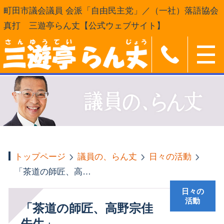
町田市議会議員 会派「自由民主党」／（一社）落語協会
真打 三遊亭らん丈【公式ウェブサイト】
トップページ
議員の、らん丈
日々の活動
「茶道の師匠、高野宗佳先生」
日々の
活動
「茶道の師匠、高野宗佳
先生」