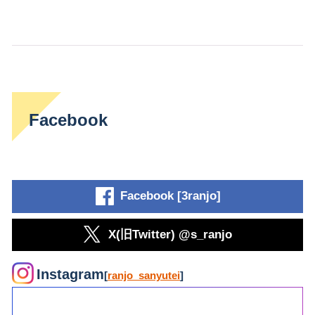
Facebook
Facebook [3ranjo]
X(旧Twitter) @s_ranjo
Instagram
[
ranjo_sanyutei
]