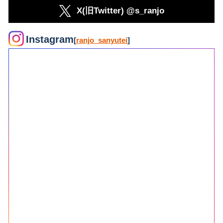
X(旧Twitter) @s_ranjo
Instagram
[
ranjo_sanyutei
]