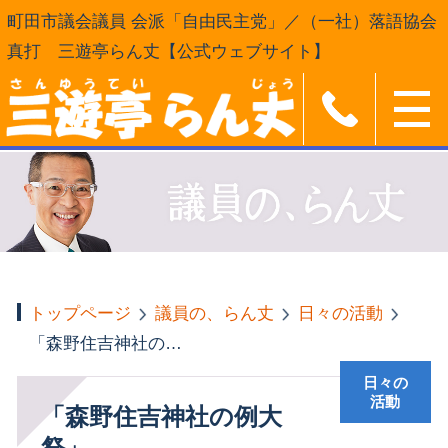
町田市議会議員 会派「自由民主党」／（一社）落語協会
真打 三遊亭らん丈【公式ウェブサイト】
トップページ
議員の、らん丈
日々の活動
「森野住吉神社の例大祭」
日々の
活動
「森野住吉神社の例大
祭」