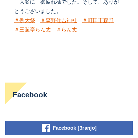
大変に、御疲れ様でした。そして、ありが
とうございました。
＃
例大祭
＃
森野住吉神社
＃
町田市森野
＃
三遊亭らん丈
＃
らん丈
Facebook
Facebook [3ranjo]