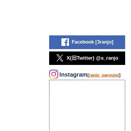
Facebook [3ranjo]
X(旧Twitter) @s_ranjo
Instagram
[
ranjo_sanyutei
]