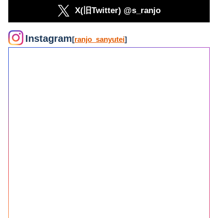
X(旧Twitter) @s_ranjo
Instagram
[
ranjo_sanyutei
]