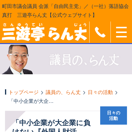
町田市議会議員 会派「自由民主党」／（一社）落語協会
真打 三遊亭らん丈【公式ウェブサイト】
トップページ
議員の、らん丈
日々の活動
「中小企業が大企業に負けない『外国人財活用』」
日々の
活動
「中小企業が大企業に負
けない『外国人財活