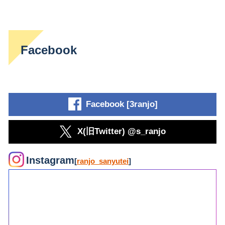
Facebook
Facebook [3ranjo]
X(旧Twitter) @s_ranjo
Instagram
[
ranjo_sanyutei
]