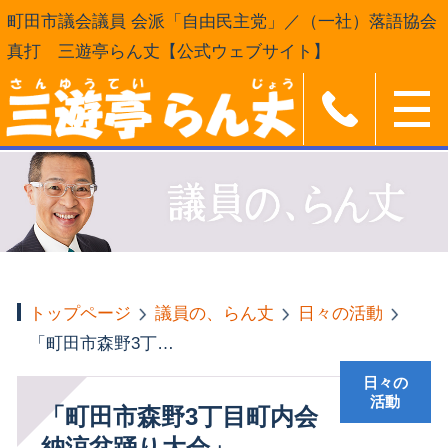
町田市議会議員 会派「自由民主党」／（一社）落語協会
真打 三遊亭らん丈【公式ウェブサイト】
トップページ
議員の、らん丈
日々の活動
「町田市森野3丁目町内会納涼盆踊り大会」
日々の
活動
「町田市森野3丁目町内会
納涼盆踊り大会」