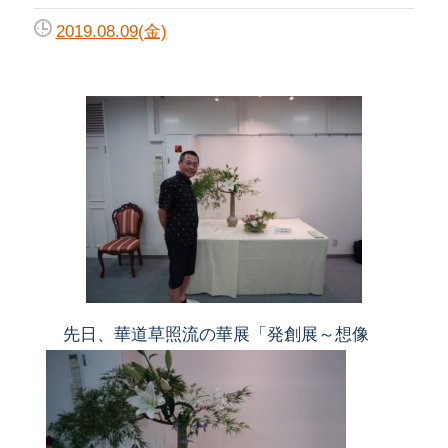
2019.08.09(金)
先日、華道草照流の華展「発創展～想像