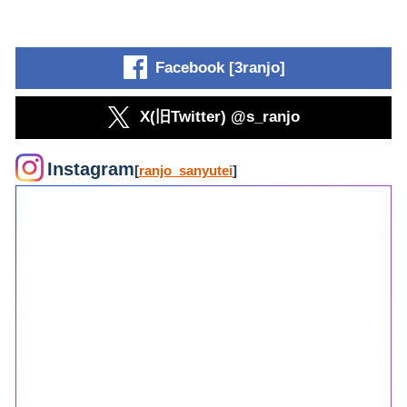
Facebook [3ranjo]
X(旧Twitter) @s_ranjo
Instagram
[
ranjo_sanyutei
]