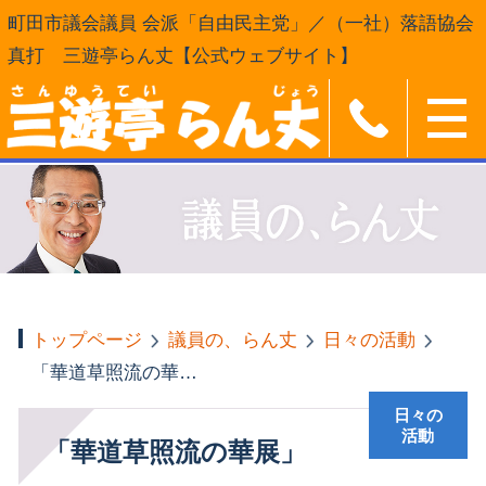
町田市議会議員 会派「自由民主党」／（一社）落語協会
真打 三遊亭らん丈【公式ウェブサイト】
トップページ
議員の、らん丈
日々の活動
「華道草照流の華展」
日々の
活動
「華道草照流の華展」