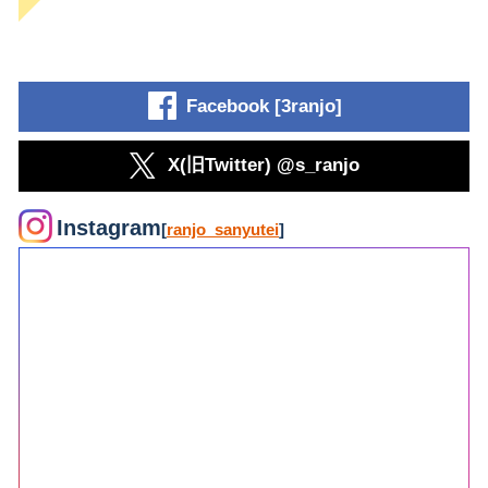
Facebook [3ranjo]
X(旧Twitter) @s_ranjo
Instagram
[
ranjo_sanyutei
]