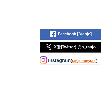
Facebook [3ranjo]
X(旧Twitter) @s_ranjo
Instagram
[
ranjo_sanyutei
]