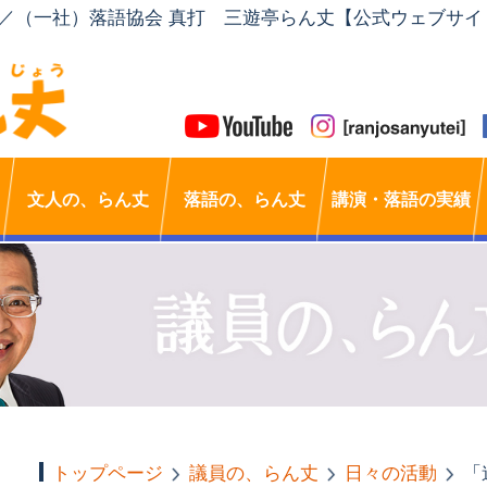
」／（一社）落語協会 真打 三遊亭らん丈【公式ウェブサイ
文人の、らん丈
落語の、らん丈
講演・落語の実績
トップページ
議員の、らん丈
日々の活動