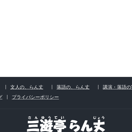
文人の、らん丈
落語の、らん丈
講演・落語の
グ
プライバシーポリシー