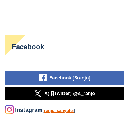
Facebook
Facebook [3ranjo]
X(旧Twitter) @s_ranjo
Instagram
[
ranjo_sanyutei
]