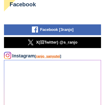
Facebook
Facebook [3ranjo]
X(旧Twitter) @s_ranjo
Instagram
[
ranjo_sanyutei
]