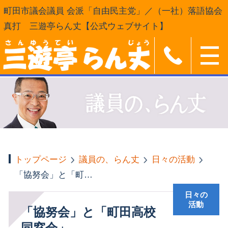
町田市議会議員 会派「自由民主党」／（一社）落語協会
真打 三遊亭らん丈【公式ウェブサイト】
トップページ
議員の、らん丈
日々の活動
「協努会」と「町田高校同窓会」
日々の
活動
「協努会」と「町田高校
同窓会」