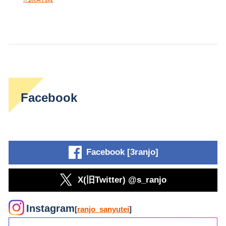
Facebook
Facebook [3ranjo]
X(旧Twitter) @s_ranjo
Instagram
[
ranjo_sanyutei
]