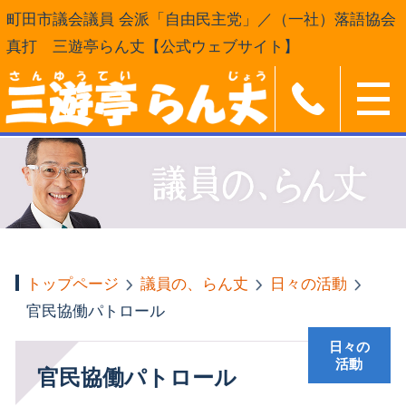
町田市議会議員 会派「自由民主党」／（一社）落語協会
真打 三遊亭らん丈【公式ウェブサイト】
トップページ
議員の、らん丈
日々の活動
官民協働パトロール
日々の
活動
官民協働パトロール