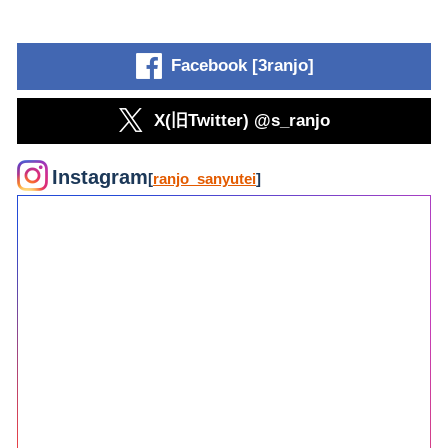
Facebook [3ranjo]
X(旧Twitter) @s_ranjo
Instagram
[
ranjo_sanyutei
]