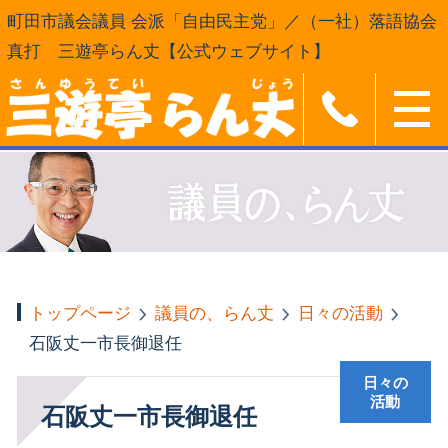
町田市議会議員 会派「自由民主党」／（一社）落語協会
真打 三遊亭らん丈【公式ウェブサイト】
トップページ
議員の、らん丈
日々の活動
石阪丈一市長御退任
日々の
活動
石阪丈一市長御退任