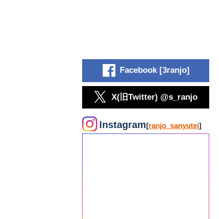
Facebook [3ranjo]
X(旧Twitter) @s_ranjo
Instagram
[
ranjo_sanyutei
]