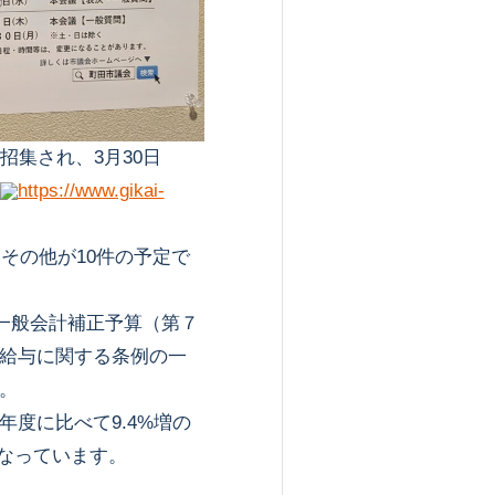
集され、3月30日
https://www.gikai-
その他が10件の予定で
市一般会計補正予算（第７
給与に関する条例の一
。
度に比べて9.4%増の
模となっています。