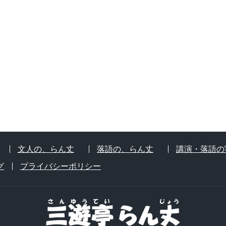
文人の、らん丈
落語の、らん丈
講演・落語の
グ
プライバシーポリシー