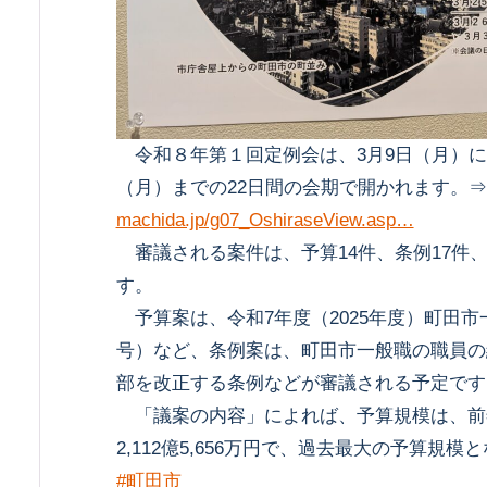
令和８年第１回定例会は、3月9日（月）に招
（月）までの22日間の会期で開かれます。⇒
machida.jp/g07_OshiraseView.asp…
審議される案件は、予算14件、条例17件、
す。
予算案は、令和7年度（2025年度）町田
号）など、条例案は、町田市一般職の職員の
部を改正する条例などが審議される予定です
「議案の内容」によれば、予算規模は、前年
2,112億5,656万円で、過去最大の予算規
#町田市