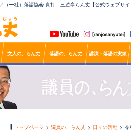
」／（一社）落語協会 真打 三遊亭らん丈【公式ウェブサイ
文人の、らん丈
落語の、らん丈
講演・落語の実績
トップページ
議員の、らん丈
日々の活動