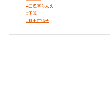
#三遊亭らん丈
#予算
#町田市議会