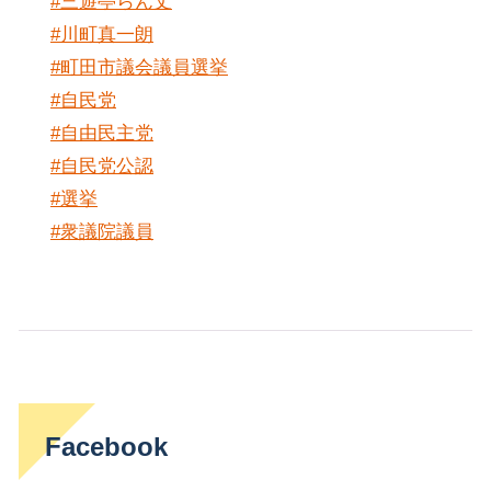
#三遊亭らん丈
#川町真一朗
#町田市議会議員選挙
#自民党
#自由民主党
#自民党公認
#選挙
#衆議院議員
Facebook