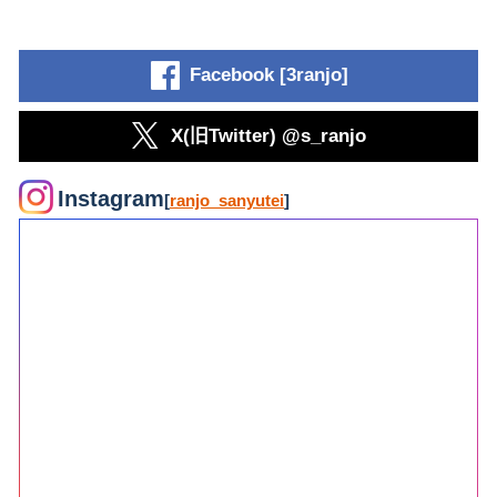
Facebook [3ranjo]
X(旧Twitter) @s_ranjo
Instagram
[
ranjo_sanyutei
]