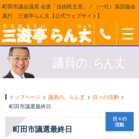
町田市議会議員 会派「自由民主党」／（一社）落語協会
真打 三遊亭らん丈【公式ウェブサイト】
トップページ
議員の、らん丈
日々の活動
町田市議選最終日
日々の
活動
町田市議選最終日