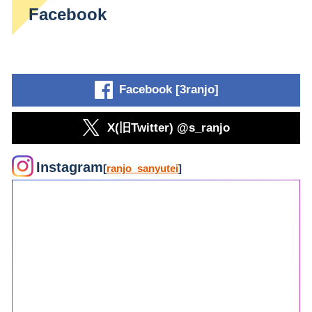
Facebook
Facebook [3ranjo]
X(旧Twitter) @s_ranjo
Instagram
[
ranjo_sanyutei
]