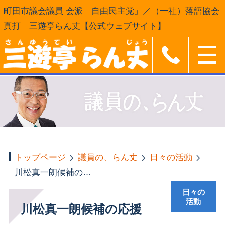
町田市議会議員 会派「自由民主党」／（一社）落語協会
真打 三遊亭らん丈【公式ウェブサイト】
トップページ
議員の、らん丈
日々の活動
川松真一朗候補の応援
日々の
活動
川松真一朗候補の応援