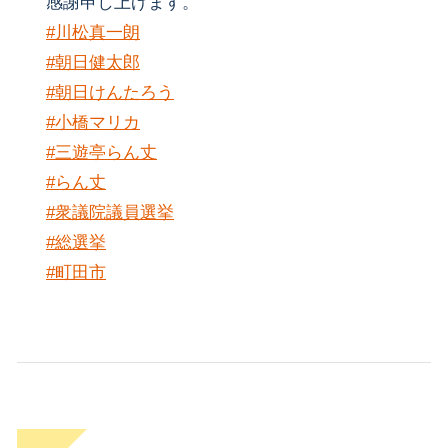
感謝申し上げます。
#川松真一朗
#朝日健太郎
#朝日けんたろう
#小橋マリカ
#三遊亭らん丈
#らん丈
#衆議院議員選挙
#総選挙
#町田市