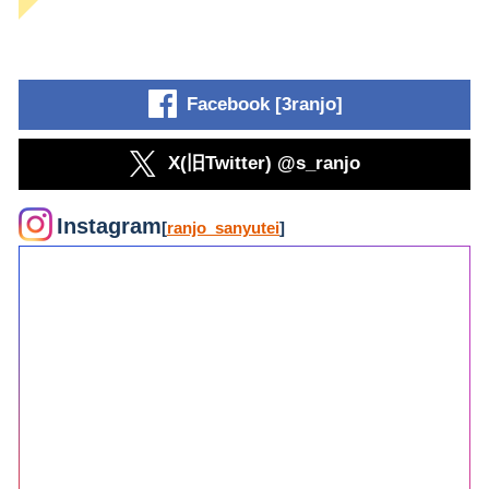
Facebook [3ranjo]
X(旧Twitter) @s_ranjo
Instagram
[
ranjo_sanyutei
]