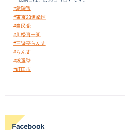
#衆院選
#東京23選挙区
#自民党
#川松真一朗
#三遊亭らん丈
#らん丈
#総選挙
#町田市
Facebook