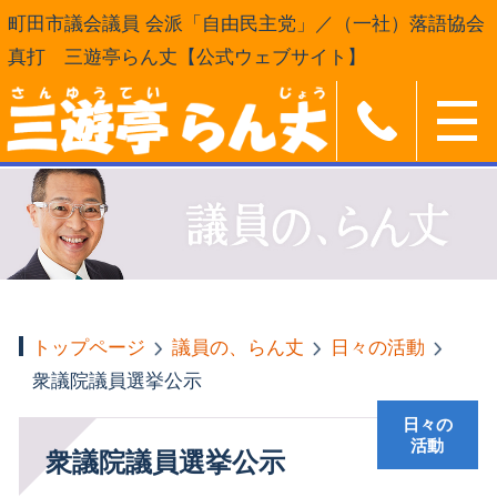
町田市議会議員 会派「自由民主党」／（一社）落語協会
真打 三遊亭らん丈【公式ウェブサイト】
トップページ
議員の、らん丈
日々の活動
衆議院議員選挙公示
日々の
活動
衆議院議員選挙公示