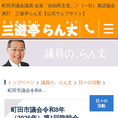
町田市議会議員 会派「自由民主党」／（一社）落語協会
真打 三遊亭らん丈【公式ウェブサイト】
トップページ
議員の、らん丈
日々の活動
町田市議会令和8年（2026年）第1回臨時会
日々の
活動
町田市議会令和8年
（2026年）第1回臨時会