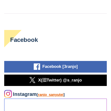
Facebook
Facebook [3ranjo]
X(旧Twitter) @s_ranjo
Instagram
[
ranjo_sanyutei
]