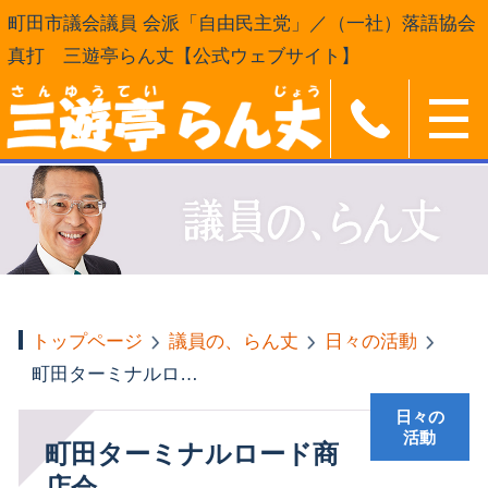
町田市議会議員 会派「自由民主党」／（一社）落語協会
真打 三遊亭らん丈【公式ウェブサイト】
トップページ
議員の、らん丈
日々の活動
町田ターミナルロード商店会
日々の
活動
町田ターミナルロード商
店会