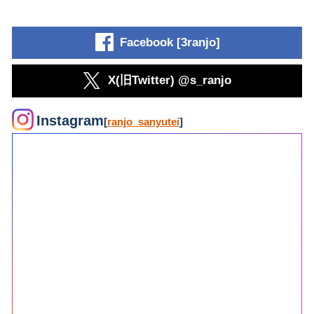
Facebook [3ranjo]
X(旧Twitter) @s_ranjo
Instagram
[
ranjo_sanyutei
]