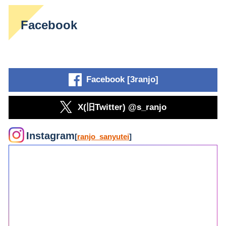
Facebook
Facebook [3ranjo]
X(旧Twitter) @s_ranjo
Instagram
[
ranjo_sanyutei
]