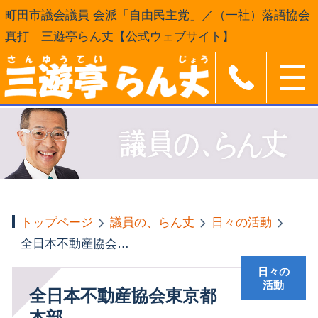
町田市議会議員 会派「自由民主党」／（一社）落語協会
真打 三遊亭らん丈【公式ウェブサイト】
トップページ
議員の、らん丈
日々の活動
全日本不動産協会東京都本部
日々の
活動
全日本不動産協会東京都
本部